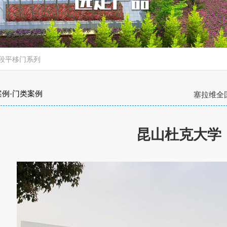
段平移门系列
案例
-
门类案例
塞拉维全
昆山杜克大学