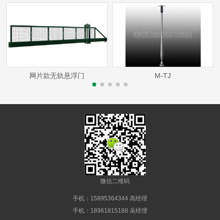
网片款无轨悬浮门
M-TJ
微信二维码
手机：15895364344 高经理
手机：18961815188 吴经理