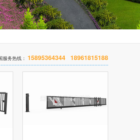
15895364344
18961815188
国服务热线：