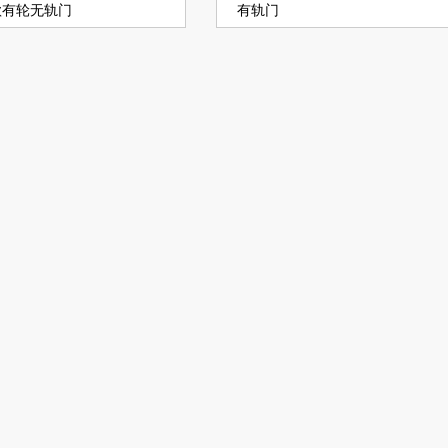
款有轮无轨门
有轨门