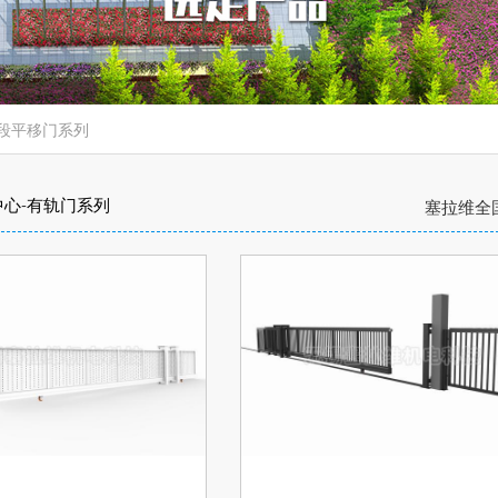
段平移门系列
中心
-
有轨门系列
塞拉维全