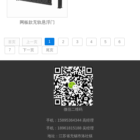
网板款无轨悬浮门
1
首页
上一页
2
3
4
5
6
7
下一页
尾页
微信二维码
手机：15895364344 高经理
手机：18961815188 吴经理
地址：江苏省无锡市洛社镇