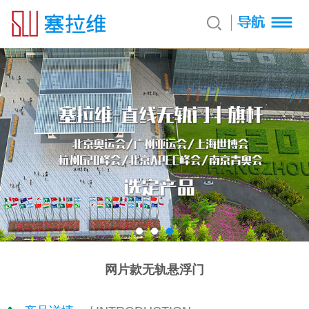
网片款无轨悬浮门