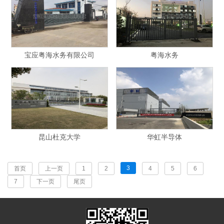
宝应粤海水务有限公司
粤海水务
昆山杜克大学
华虹半导体
3
首页
上一页
1
2
4
5
6
7
下一页
尾页